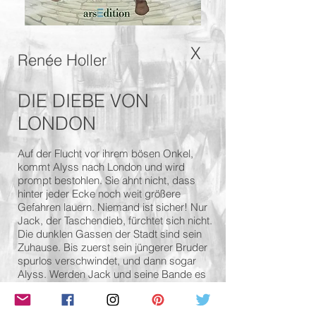
X
Renée Holler
DIE DIEBE VON
LONDON
Auf der Flucht vor ihrem bösen Onkel,
kommt Alyss nach London und wird
prompt bestohlen. Sie ahnt nicht, dass
hinter jeder Ecke noch weit größere
Gefahren lauern. Niemand ist sicher! Nur
Jack, der Taschendieb, fürchtet sich nicht.
Die dunklen Gassen der Stadt sind sein
Zuhause. Bis zuerst sein jüngerer Bruder
spurlos verschwindet, und dann sogar
Alyss. Werden Jack und seine Bande es
schaffen, das düstere Geheimnis zu
lösen, oder sind die Kinder für immer
verloren? Ein Wettlauf gegen die Zeit